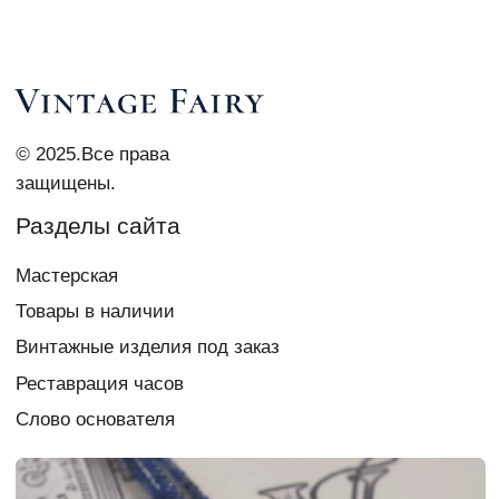
Контакты
vi_007@list.ru
Telegram Vi Repair & Spa
+7 903 879 0003
Документы
Политика
конфиденциальности
Согласие на обработку
персональных данных
Создание сайта
chigireva
Если у вас есть вопрос,