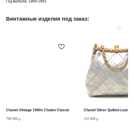
Год выпуска: 1989-1991
Винтажные изделия под заказ:
©
2025.Все права
защищены.
Разделы сайта
Мастерская
Товары в наличии
Винтажные изделия под заказ
Реставрация часов
Слово основателя
Chanel Vintage 1980s Chalen Classic
Chanel Silver Quilted Leather
790 000
р.
333 000
р.