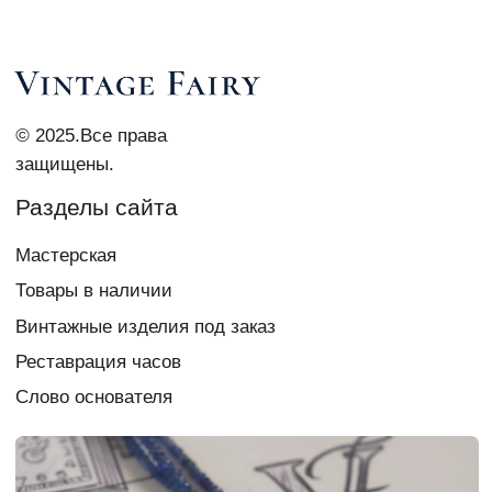
Контакты
vi_007@list.ru
Telegram Vi Repair & Spa
+7 903 879 0003
Документы
Политика
конфиденциальности
Согласие на обработку
персональных данных
Создание сайта
chigireva
Если у вас есть вопрос,