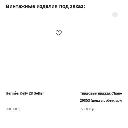
Винтажные изделия под заказ:
©
2025.Все права
защищены.
Разделы сайта
Мастерская
Товары в наличии
Винтажные изделия под заказ
Реставрация часов
Слово основателя
Hermès Kelly 28 Sellier
Твидовый пиджак Chanel
2985$ (цена в рублях может 
в зависимости от курса долл
900 000
р.
225 000
р.