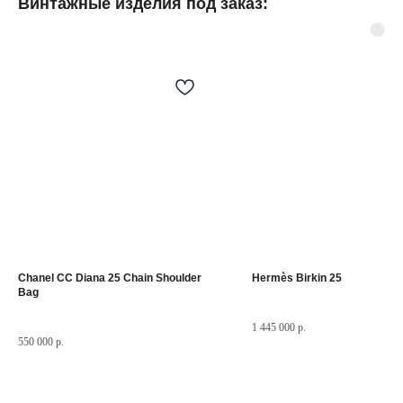
Винтажные изделия под заказ:
©
2025.Все права
защищены.
Разделы сайта
Мастерская
Товары в наличии
Винтажные изделия под заказ
Реставрация часов
Chanel CC Diana 25 Chain Shoulder
Hermès Birkin 25
Слово основателя
Bag
1 445 000
р.
550 000
р.