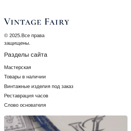
Контакты
vi_007@list.ru
Telegram Vi Repair & Spa
+7 903 879 0003
Документы
Политика
конфиденциальности
Согласие на обработку
персональных данных
Создание сайта
chigireva
Если у вас есть вопрос,