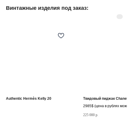
Винтажные изделия под заказ:
©
2025.Все права
защищены.
Разделы сайта
Мастерская
Товары в наличии
Винтажные изделия под заказ
Реставрация часов
Authentic Hermès Kelly 20
Твидовый пиджак Chanel
Слово основателя
2985$ (цена в рублях может 
в зависимости от курса долл
225 000
р.