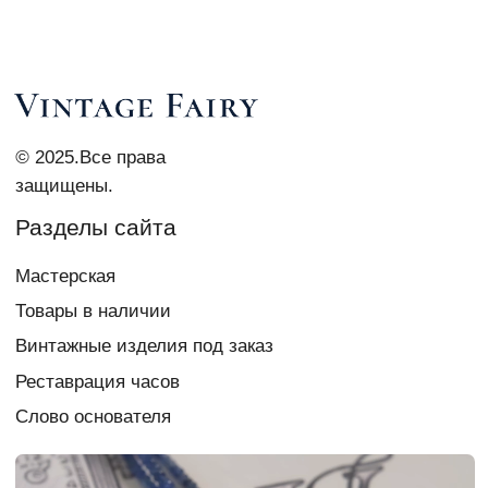
Контакты
vi_007@list.ru
Telegram Vi Repair & Spa
+7 903 879 0003
Документы
Политика
конфиденциальности
Согласие на обработку
персональных данных
Создание сайта
chigireva
Если у вас есть вопрос,