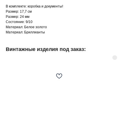
В комплекте: коробка и документы!
Размер: 17,7 см
Размер: 24 мм
Cостояние: 9/10
Материал: Белое золото
Материал: Бриллианты
Винтажные изделия под заказ:
©
2025.Все права
защищены.
Разделы сайта
Мастерская
Товары в наличии
Винтажные изделия под заказ
Реставрация часов
Слово основателя