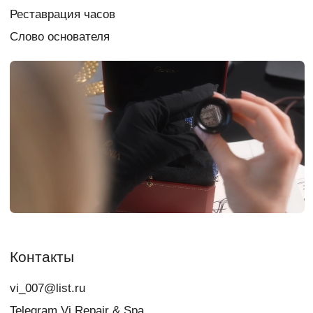
персональных данных
Создание сайта
chigireva
Если у вас есть вопрос,
свяжитесь с нами:
+7
Я даю
согласие
на обработку персональных данных в порядке и на
условиях, указанных в
Политике обработки персональных данных
Связаться