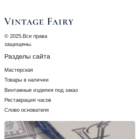
Контакты
vi_007@list.ru
Telegram Vi Repair & Spa
+7 903 879 0003
Документы
Политика
конфиденциальности
Согласие на обработку
персональных данных
Создание сайта
chigireva
Если у вас есть вопрос,
свяжитесь с нами: