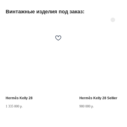
Винтажные изделия под заказ:
©
2025.Все права
защищены.
Разделы сайта
Мастерская
Товары в наличии
Винтажные изделия под заказ
Реставрация часов
Слово основателя
Hermès Kelly 28
Hermès Kelly 28 Sellier
1 335 000
р.
900 000
р.