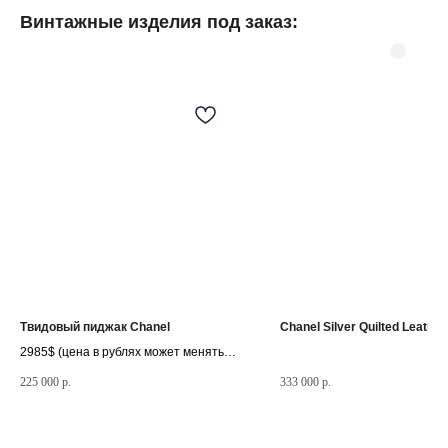
Винтажные изделия под заказ:
©
2025.Все права
защищены.
Разделы сайта
Мастерская
Товары в наличии
Винтажные изделия под заказ
Реставрация часов
Твидовый пиджак Chanel
Chanel Silver Quilted Leather
Слово основателя
2985$ (цена в рублях может меняться
в зависимости от курса доллара)
225 000
р.
333 000
р.