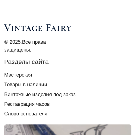
Контакты
vi_007@list.ru
Telegram Vi Repair & Spa
+7 903 879 0003
Документы
Политика
конфиденциальности
Согласие на обработку
персональных данных
Создание сайта
chigireva
Если у вас есть вопрос,