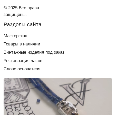
Контакты
vi_007@list.ru
Telegram Vi Repair & Spa
+7 903 879 0003
Документы
Политика
конфиденциальности
Согласие на обработку
персональных данных
Создание сайта
chigireva
Если у вас есть вопрос,
свяжитесь с нами:
+7