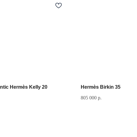
ntic Hermès Kelly 20
Hermès Birkin 35
805 000
р.
Документы
Контакты
Политика
vi_007@list.ru
конфиденциальности