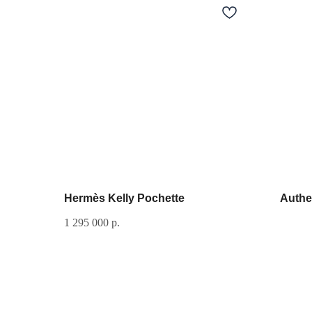
Hermès Kelly Pochette
Authe
1 295 000
р.
Разделы сайта
Мастерская