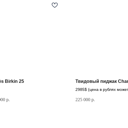
s Birkin 25
Твидовый пиджак Cha
2985$ (цена в рублях може
зависимости от курса долл
000
р.
225 000
р.
Документы
Контакты