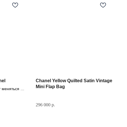
nel
Chanel Yellow Quilted Satin Vintage
Mini Flap Bag
т меняться в
ара)
296 000
р.
Если у вас есть вопрос, свяжитесь с
нами: