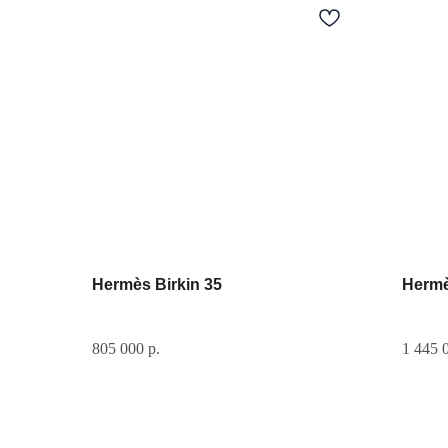
Hermès Birkin 35
Hermè
805 000
р.
1 445 
Разделы сайта