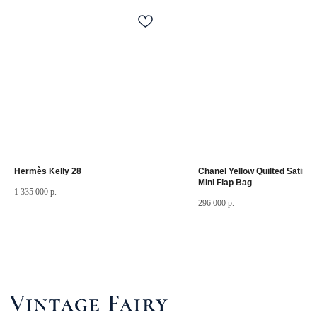
©
2025.Все права
защищены.
Разделы сайта
Мастерская
Товары в наличии
Винтажные изделия под заказ
Реставрация часов
Hermès Kelly 28
Chanel Yellow Quilted Satin V
Слово основателя
Mini Flap Bag
1 335 000
р.
296 000
р.