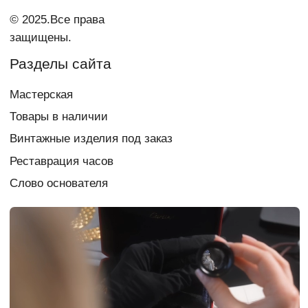
Контакты
vi_007@list.ru
Telegram Vi Repair & Spa
+7 903 879 0003
Документы
Политика
конфиденциальности
Согласие на обработку
персональных данных
Создание сайта
chigireva
Если у вас есть вопрос,
свяжитесь с нами:
+7