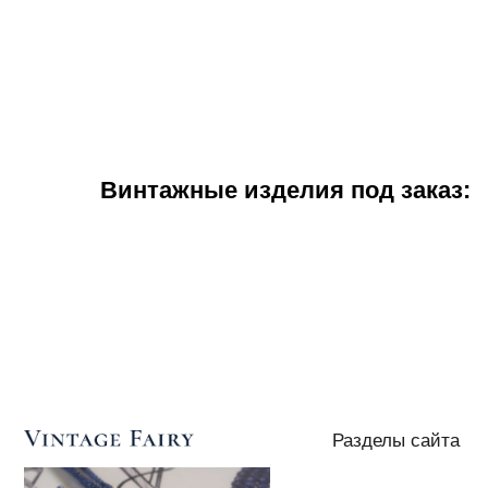
Винтажные изделия под заказ:
Разделы сайта
Мастерская
Товары в наличии
Винтажные изделия под
заказ
Реставрация часов