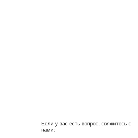
Если у вас есть вопрос, свяжитесь с
нами:
Я даю
согласие
на обработку персональных данных в
порядке и на условиях, указанных в
Политике обработки
персональных данных