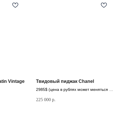
atin Vintage
Твидовый пиджак Chanel
2985$ (цена в рублях может меняться в
зависимости от курса доллара)
225 000
р.
Если у вас есть вопрос, свяжитесь с
нами: