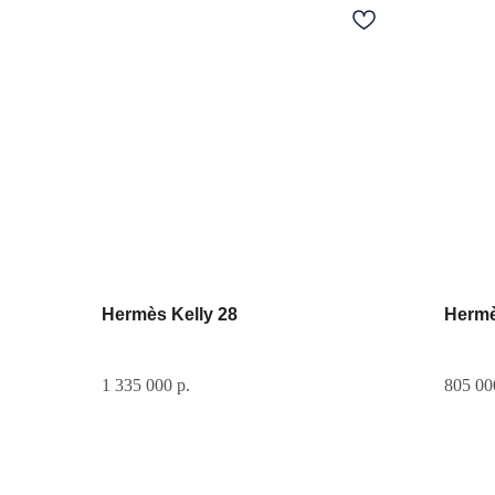
Hermès Kelly 28
Hermè
1 335 000
р.
805 00
Разделы сайта