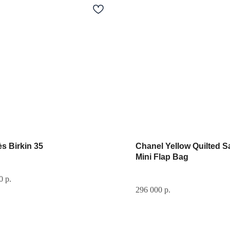
s Birkin 35
Chanel Yellow Quilted S
Mini Flap Bag
0
р.
296 000
р.
Документы
Контакты