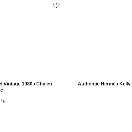
l Vintage 1980s Chalen
Authentic Hermès Kelly
ic
0
р.
Документы
Контакты
Политика
vi_007@list.ru
конфиденциальности