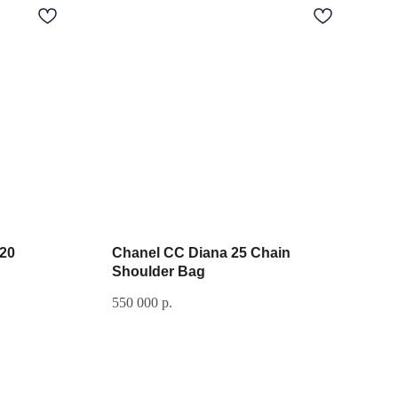
 20
Chanel CC Diana 25 Chain
Shoulder Bag
550 000
р.
Если у вас есть вопрос, свяжитесь с
нами:
+7