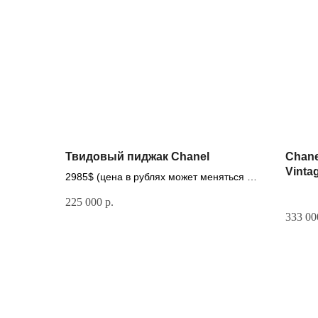
Твидовый пиджак Chanel
Chanel
Vinta
2985$ (цена в рублях может меняться в
зависимости от курса доллара)
225 000
р.
333 00
Разделы сайта
Мастерская
Товары в наличии
Винтажные изделия под