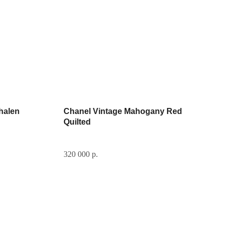
halen
Chanel Vintage Mahogany Red
Quilted
320 000
р.
Если у вас есть вопрос, свяжитесь с
нами: